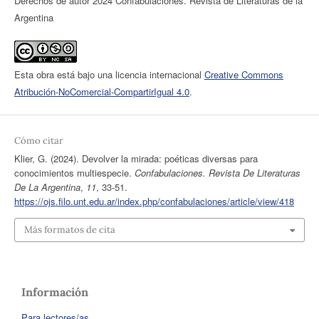
Derechos de autor 2024 Confabulaciones. Revista de Literaturas de la
Argentina
Esta obra está bajo una licencia internacional
Creative Commons
Atribución-NoComercial-CompartirIgual 4.0
.
Cómo citar
Klier, G. (2024). Devolver la mirada: poéticas diversas para
conocimientos multiespecie.
Confabulaciones. Revista De Literaturas
De La Argentina
,
11
, 33-51.
https://ojs.filo.unt.edu.ar/index.php/confabulaciones/article/view/418
Más formatos de cita
Información
Para lectores/as