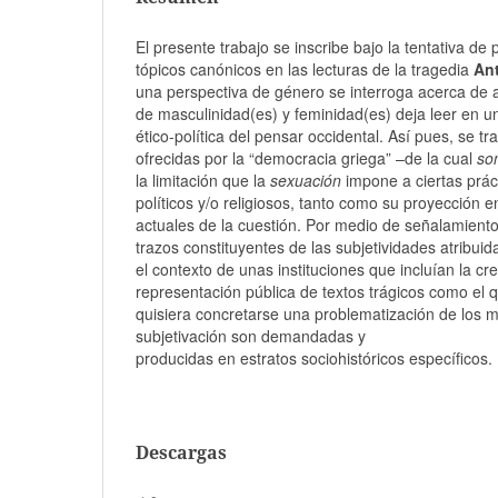
El presente trabajo se inscribe bajo la tentativa de
tópicos canónicos en las lecturas de la tragedia
An
una perspectiva de género se interroga acerca de a
de masculinidad(es) y feminidad(es) deja leer en un 
ético-política del pensar occidental. Así pues, se tr
ofrecidas por la “democracia griega” –de la cual
so
la limitación que la
sexuación
impone a ciertas prác
políticos y/o religiosos, tanto como su proyección e
actuales de la cuestión. Por medio de señalamientos
trazos constituyentes de las subjetividades atribu
el contexto de unas instituciones que incluían la cr
representación pública de textos trágicos como el 
quisiera concretarse una problematización de los 
subjetivación son demandadas y
producidas en estratos sociohistóricos específicos.
Descargas