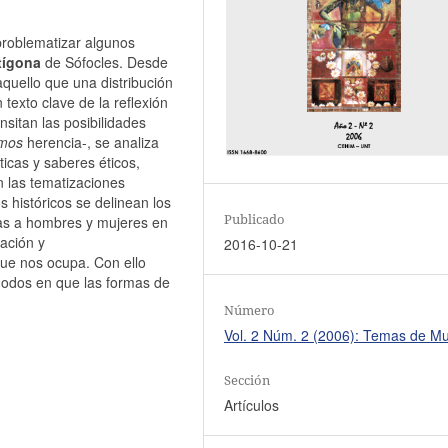
 problematizar algunos
tígona
de Sófocles. Desde
quello que una distribución
texto clave de la reflexión
ansitan las posibilidades
mos
herencia-, se analiza
ticas y saberes éticos,
n las tematizaciones
 históricos se delinean los
Publicado
idas a hombres y mujeres en
eación y
2016-10-21
que nos ocupa. Con ello
modos en que las formas de
Número
Vol. 2 Núm. 2 (2006): Temas de Mu
Sección
Artículos