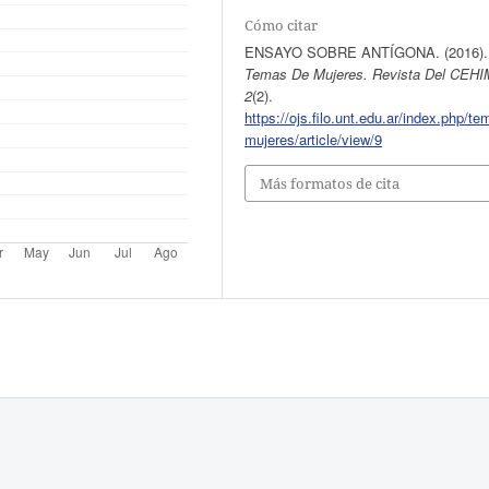
Cómo citar
ENSAYO SOBRE ANTÍGONA. (2016).
Temas De Mujeres. Revista Del CEHI
2
(2).
https://ojs.filo.unt.edu.ar/index.php/t
mujeres/article/view/9
Más formatos de cita