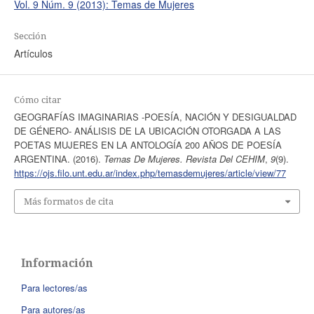
Vol. 9 Núm. 9 (2013): Temas de Mujeres
Sección
Artículos
Cómo citar
GEOGRAFÍAS IMAGINARIAS -POESÍA, NACIÓN Y DESIGUALDAD
DE GÉNERO- ANÁLISIS DE LA UBICACIÓN OTORGADA A LAS
POETAS MUJERES EN LA ANTOLOGÍA 200 AÑOS DE POESÍA
ARGENTINA. (2016).
Temas De Mujeres. Revista Del CEHIM
,
9
(9).
https://ojs.filo.unt.edu.ar/index.php/temasdemujeres/article/view/77
Más formatos de cita
Información
Para lectores/as
Para autores/as