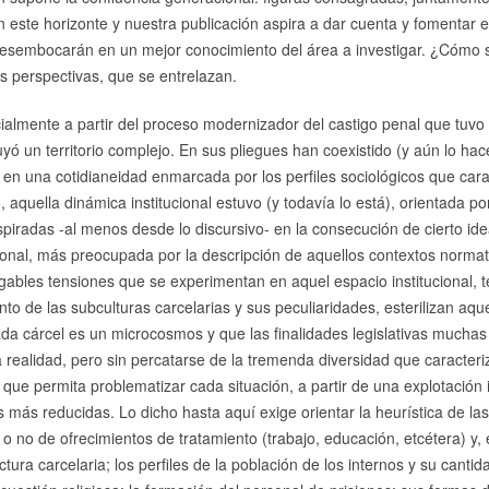
n este horizonte y nuestra publicación aspira a dar cuenta y fomentar 
 desembocarán en un mejor conocimiento del área a investigar. ¿Cómo s
as perspectivas, que se entrelazan.
ialmente a partir del proceso modernizador del castigo penal que tuvo s
tuyó un territorio complejo. En sus pliegues han coexistido (y aún lo ha
; en una cotidianeidad enmarcada por los perfiles sociológicos que cara
, aquella dinámica institucional estuvo (y todavía lo está), orientada por
piradas -al menos desde lo discursivo- en la consecución de cierto idea
icional, más preocupada por la descripción de aquellos contextos normati
egables tensiones que se experimentan en aquel espacio institucional,
to de las subculturas carcelarias y sus peculiaridades, esterilizan aque
da cárcel es un microcosmos y que las finalidades legislativas mucha
realidad, pero sin percatarse de la tremenda diversidad que caracteri
 que permita problematizar cada situación, a partir de una explotación 
s más reducidas. Lo dicho hasta aquí exige orientar la heurística de la
 o no de ofrecimientos de tratamiento (trabajo, educación, etcétera) y,
uctura carcelaria; los perfiles de la población de los internos y su cantida