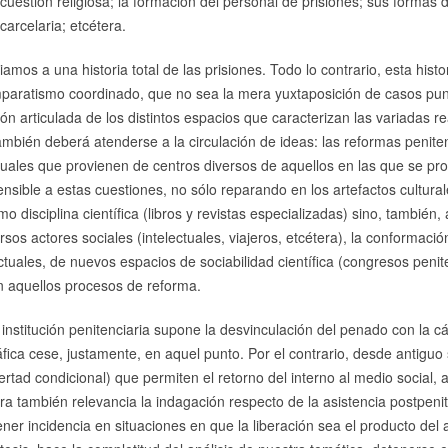
 cuestión religiosa; la formación del personal de prisiones; sus formas d
 carcelaria; etcétera.
os a una historia total de las prisiones. Todo lo contrario, esta histori
aratismo coordinado, que no sea la mera yuxtaposición de casos pun
ón articulada de los distintos espacios que caracterizan las variadas r
también deberá atenderse a la circulación de ideas: las reformas penit
ctuales que provienen de centros diversos de aquellos en las que se pro
nsible a estas cuestiones, no sólo reparando en los artefactos cultur
o disciplina científica (libros y revistas especializadas) sino, también
sos actores sociales (intelectuales, viajeros, etcétera), la conformación
ctuales, de nuevos espacios de sociabilidad científica (congresos penite
n aquellos procesos de reforma.
institución penitenciaria supone la desvinculación del penado con la cár
áfica cese, justamente, en aquel punto. Por el contrario, desde antiguo
ibertad condicional) que permiten el retorno del interno al medio social,
bra también relevancia la indagación respecto de la asistencia postpeni
ner incidencia en situaciones en que la liberación sea el producto del