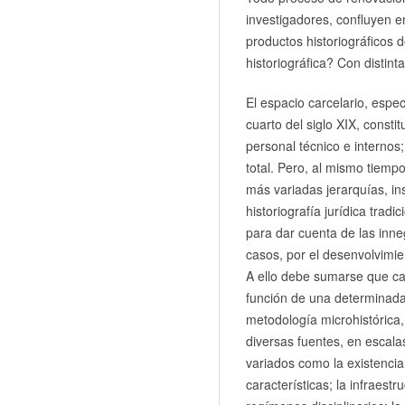
investigadores, confluyen e
productos historiográficos
historiográfica? Con distint
El espacio carcelario, espec
cuarto del siglo XIX, consti
personal técnico e internos
total. Pero, al mismo tiempo
más variadas jerarquías, ins
historiografía jurídica trad
para dar cuenta de las inn
casos, por el desenvolvimien
A ello debe sumarse que ca
función de una determinada 
metodología microhistórica,
diversas fuentes, en escala
variados como la existencia
características; la infraestr