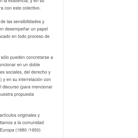
n la existencia, y en su
a con este colectivo.
de las sensibilidades y
elen desempeñar un papel
stacado en todo proceso de
r- sólo pueden concretarse a
funcionar en un doble
res sociales, del derecho y
 y en su interrelación con
del discurso (para mencionar
nuestra propuesta
rtículos originales y
nvitamos a la comunidad
y Europa (1880 /1950)