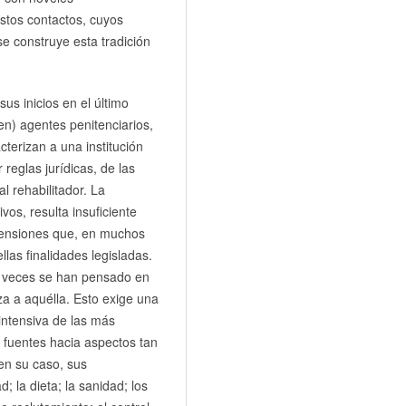
estos contactos, cuyos
e construye esta tradición
us inicios en el último
cen) agentes penitenciarios,
cterizan a una institución
 reglas jurídicas, de las
l rehabilitador. La
vos, resulta insuficiente
 tensiones que, en muchos
llas finalidades legisladas.
s veces se han pensado en
za a aquélla. Esto exige una
intensiva de las más
s fuentes hacia aspectos tan
 en su caso, sus
d; la dieta; la sanidad; los