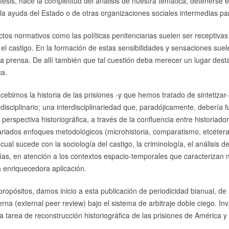
esis, hace la completitud del análisis de nuestra temática, detenerse e
e la ayuda del Estado o de otras organizaciones sociales intermedias par
ctos normativos como las políticas penitenciarias suelen ser receptivas 
 el castigo. En la formación de estas sensibilidades y sensaciones su
 la prensa. De allí también que tal cuestión deba merecer un lugar de
ca.
cebimos la historia de las prisiones -y que hemos tratado de sintetiza
disciplinario; una interdisciplinariedad que, paradójicamente, debería 
 perspectiva historiográfica, a través de la confluencia entre historiado
ariados enfoques metodológicos (microhistoria, comparatismo, etcétera)
 cual sucede con la sociología del castigo, la criminología, el análisis 
ías, en atención a los contextos espacio-temporales que caracterizan 
 enriquecedora aplicación.
ropósitos, damos inicio a esta publicación de periodicidad bianual, de a
rna (external peer review) bajo el sistema de arbitraje doble ciego. I
sta tarea de reconstrucción historiográfica de las prisiones de América 