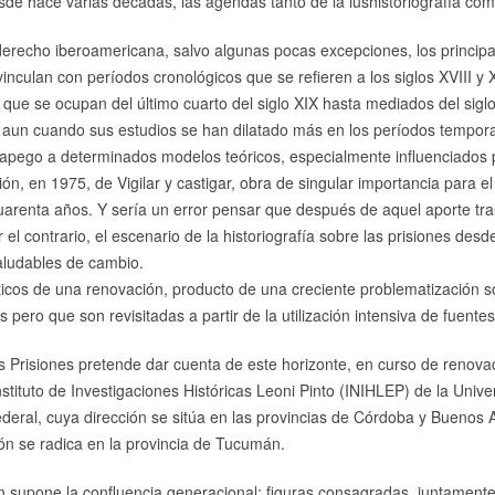
e hace varias décadas, las agendas tanto de la iushistoriografía como 
 derecho iberoamericana, salvo algunas pocas excepciones, los principal
 vinculan con períodos cronológicos que se refieren a los siglos XVIII y
 que se ocupan del último cuarto del siglo XIX hasta mediados del sigl
al, aun cuando sus estudios se han dilatado más en los períodos tempora
 apego a determinados modelos teóricos, especialmente influenciados 
n, en 1975, de Vigilar y castigar, obra de singular importancia para el 
 cuarenta años. Y sería un error pensar que después de aquel aporte t
 el contrario, el escenario de la historiografía sobre las prisiones desd
aludables de cambio.
icos de una renovación, producto de una creciente problematización 
 pero que son revisitadas a partir de la utilización intensiva de fuentes
as Prisiones pretende dar cuenta de este horizonte, en curso de renova
Instituto de Investigaciones Históricas Leoni Pinto (INIHLEP) de la Univ
eral, cuya dirección se sitúa en las provincias de Córdoba y Buenos Air
ón se radica en la provincia de Tucumán.
 supone la confluencia generacional: figuras consagradas, juntament