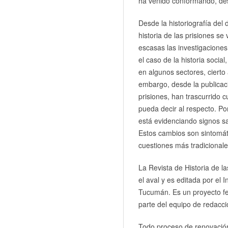
ha venido conformando, desd
Desde la historiografía del
historia de las prisiones se
escasas las investigaciones
el caso de la historia soci
en algunos sectores, cierto
embargo, desde la publicació
prisiones, han trascurrido
pueda decir al respecto. Por
está evidenciando signos s
Estos cambios son sintomát
cuestiones más tradicionales
La Revista de Historia de l
el aval y es editada por el 
Tucumán. Es un proyecto fed
parte del equipo de redacci
Todo proceso de renovación