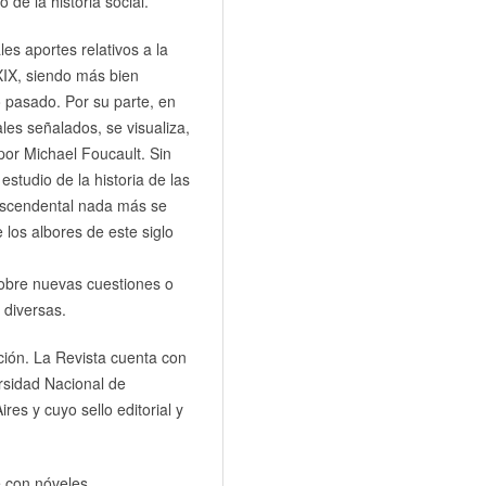
de la historia social.
es aportes relativos a la
 XIX, siendo más bien
o pasado. Por su parte, en
les señalados, se visualiza,
por Michael Foucault. Sin
estudio de la historia de las
rascendental nada más se
e los albores de este siglo
sobre nuevas cuestiones o
 diversas.
ción. La Revista cuenta con
ersidad Nacional de
es y cuyo sello editorial y
e con nóveles