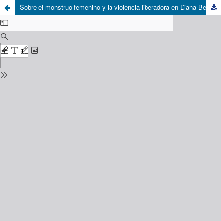
Sobre el monstruo femenino y la violencia liberadora en Diana Beláustegui